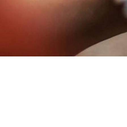
包材审核员
开品专员
跟单专员